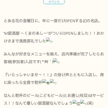
イベント
とある花の金曜日に、年に一度だけOPENする幻の名店。
“bf居酒屋 ～くまのあし～”がついにOPENしました！！おか
けさまで満員御礼でした
みんなが好きなメニューを揃え、店内準備が完了したらお
客様(参加者)入店です( *´艸｀)
『いらっしゃいませ～！！』の掛け声とともに入店し、席
に座ったら全員で乾杯
なんと乾杯のビール(こどもビール)とお通し(枝豆)はサービ
ス！！なんて優しい居酒屋なんでしょう
(笑)