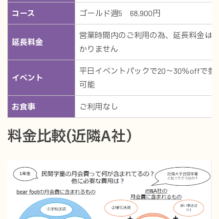
コース
ゴールド週5 68,900円
営業時間内のご利用の為、延長料金は
延長料金
かりません
平日イベントパックで20～30％offで参
イベント
可能
お食事
ご利用なし
料金比較(近隣A社）