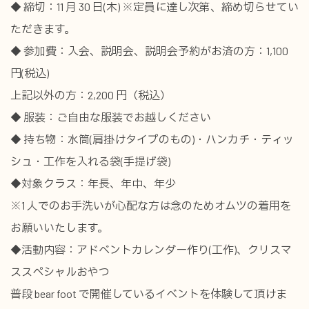
◆ 締切：11 月 30 日(木) ※定員に達し次第、締め切らせてい
ただきます。
◆ 参加費：入会、説明会、説明会予約がお済の方：1,100
円(税込)
上記以外の方：2,200 円（税込）
◆ 服装：ご自由な服装でお越しください
◆ 持ち物：水筒(肩掛けタイプのもの)・ハンカチ・ティッ
シュ・工作を入れる袋(手提げ袋)
◆対象クラス：年長、年中、年少
※1 人でのお手洗いが心配な方は念のためオムツの着用を
お願いいたします。
◆活動内容：アドベントカレンダー作り(工作)、クリスマ
ススペシャルおやつ
普段 bear foot で開催しているイベントを体験して頂けま