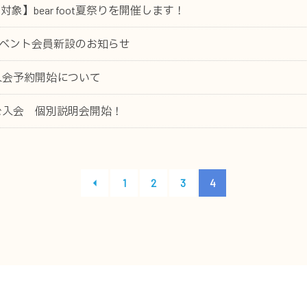
象】bear foot夏祭りを開催します！
ootイベント会員新設のお知らせ
度入会予約開始について
度ご入会 個別説明会開始！
1
2
3
4